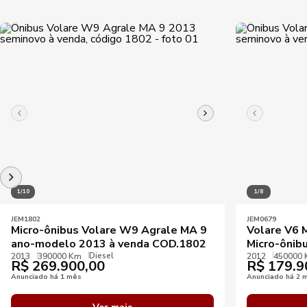
1/10
1/8
JEM1802
JEM0679
Micro-ônibus Volare W9 Agrale MA 9
Volare V6 
ano-modelo 2013 à venda COD.1802
Micro-ônib
Diesel
2013
390000 Km
2012
450000
R$
269.900,00
R$
179.9
Anunciado há 1 mês
Anunciado há 2 