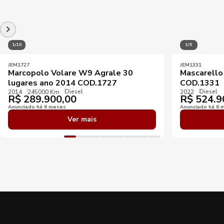
1/10
1/5
JEM1727
JEM1331
Marcopolo Volare W9 Agrale 30
Mascarello
lugares ano 2014 COD.1727
COD.1331
Diesel
Diesel
2014
245000 Km
2022
R$
289.900,00
R$
524.9
Anunciado há 6 meses
Anunciado há 6 
Ver mais