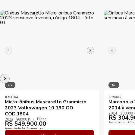
1/9
1/7
JEM1804
JEM0612
Micro-ônibus Mascarello Granmicro
Marcopolo 
2023 Volkswagen 10.190 OD
2014 à ven
COD.1804
2014
300000
R$
304.9
Diesel
2023
98000 Km
R$
549.900,00
Anunciado há 1 
Anunciado há 3 semanas