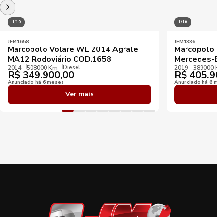
1/10
1/10
JEM1658
JEM1336
Marcopolo Volare WL 2014 Agrale
Marcopolo 
MA12 Rodoviário COD.1658
Mercedes-
Diesel
2014
508000 Km
2019
389000
R$
349.900,00
R$
405.9
Anunciado há 6 meses
Anunciado há 6 
Ver mais