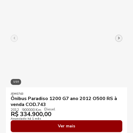
1/10
JEM0743
Ônibus Paradiso 1200 G7 ano 2012 O500 RS à
venda COD.743
Diesel
2012
900000 Km
R$
334.900,00
Anunciado há 1 mês
Ver mais