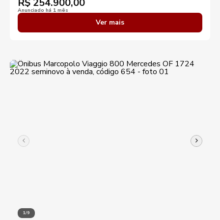
R$
254.900,00
Anunciado há 1 mês
Ver mais
1/9