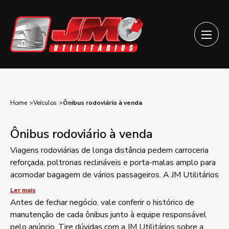
Home
Veículos
Ônibus rodoviário à venda
Ônibus rodoviário à venda
Viagens rodoviárias de longa distância pedem carroceria
reforçada, poltronas reclináveis e porta-malas amplo para
acomodar bagagem de vários passageiros. A JM Utilitários
disponibiliza ônibus rodoviário à venda voltado a
Ler mais
operadoras de linhas interestaduais e empresas de
Antes de fechar negócio, vale conferir o histórico de
fretamento que rodam trechos extensos com frequência.
manutenção de cada ônibus junto à equipe responsável
Cada unidade passa por avaliação de carroceria, motor e
pelo anúncio. Tire dúvidas com a JM Utilitários sobre a