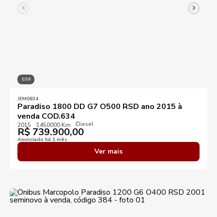
1/10
JEM0634
Paradiso 1800 DD G7 O500 RSD ano 2015 à
venda COD.634
Diesel
2015
1450000 Km
R$
739.900,00
Anunciado há 1 mês
Ver mais