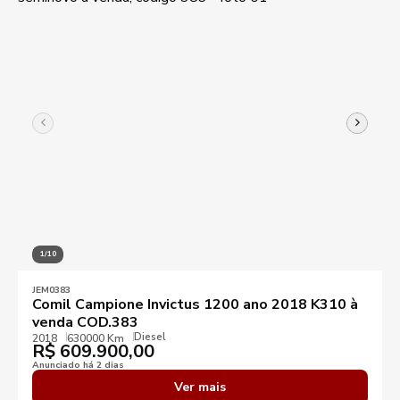
1/10
JEM0383
Comil Campione Invictus 1200 ano 2018 K310 à
venda COD.383
Diesel
2018
630000 Km
R$
609.900,00
Anunciado há 2 dias
Ver mais