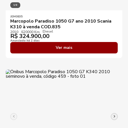
1/8
Ano mínimo
Ano máximo
JEM0835
Marcopolo Paradiso 1050 G7 ano 2010 Scania
K310 à venda COD.835
Preço mínimo
Preço máximo
Diesel
2010
620000 Km
R$
324.900,00
Anunciado há 2 dias
Destaques
Ver mais
Aplicar filtros