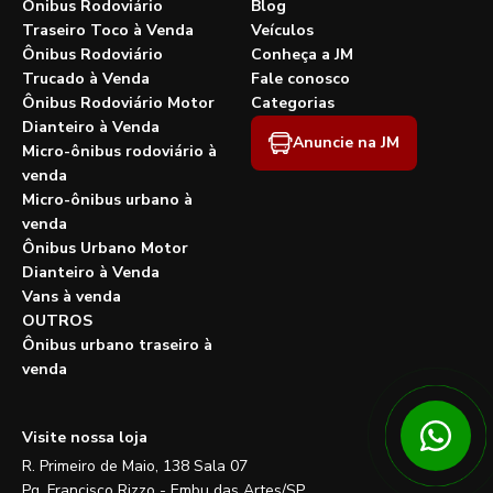
Ônibus Rodoviário
Blog
Traseiro Toco à Venda
Veículos
Ônibus Rodoviário
Conheça a JM
Trucado à Venda
Fale conosco
Ônibus Rodoviário Motor
Categorias
Dianteiro à Venda
Anuncie na JM
Micro-ônibus rodoviário à
venda
Micro-ônibus urbano à
venda
Ônibus Urbano Motor
Dianteiro à Venda
Vans à venda
OUTROS
Ônibus urbano traseiro à
venda
Visite nossa loja
R. Primeiro de Maio, 138 Sala 07
Pq. Francisco Rizzo - Embu das Artes/SP