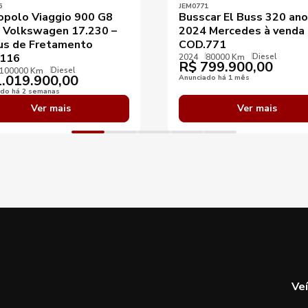
6
JEM0771
opolo Viaggio 900 G8
Busscar El Buss 320 ano
 Volkswagen 17.230 –
2024 Mercedes à venda
us de Fretamento
COD.771
Diesel
116
2024
80000 Km
R$
799.900,00
Diesel
100000 Km
.019.900,00
Anunciado há 1 mês
ado há 2 semanas
Ver mais
Ver mais
Ve