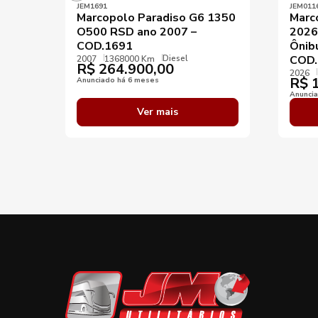
JEM1691
JEM011
Marcopolo Paradiso G6 1350
Marc
O500 RSD ano 2007 –
2026
COD.1691
Ônib
Diesel
COD.
2007
1368000 Km
R$
264.900,00
2026
R$
1
Anunciado há 6 meses
Anunci
Ver mais