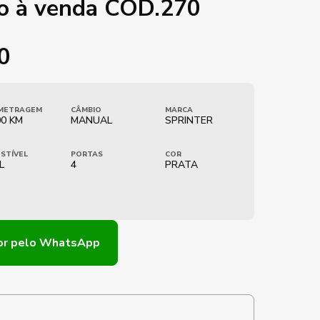
to à venda COD.270
0
METRAGEM
CÂMBIO
MARCA
00 KM
MANUAL
SPRINTER
STÍVEL
PORTAS
COR
L
4
PRATA
or
pelo WhatsApp