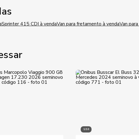
das
a
Sprinter 415 CDI à venda
Van para fretamento à venda
Van para
essar
1/10