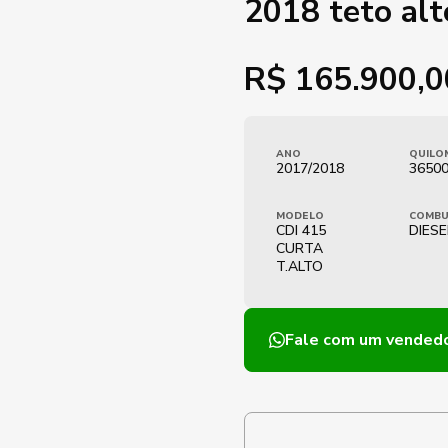
2018 teto al
R$
165.900,0
ANO
QUILO
2017/2018
3650
MODELO
COMBU
CDI 415
DIESE
CURTA
T.ALTO
Fale com um vended