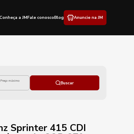
Conheça a JM
Fale conosco
Blog
Anuncie na JM
Preço máximo
Buscar
z Sprinter 415 CDI