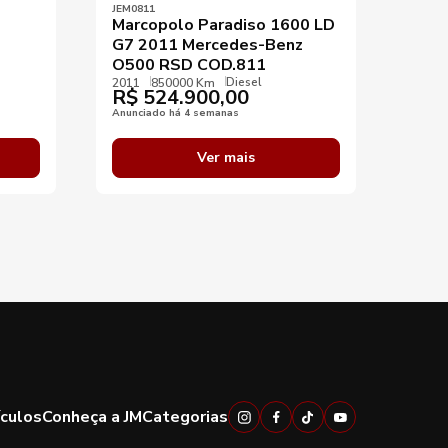
JEM0811
JEM13
Marcopolo Paradiso 1600 LD
Spri
G7 2011 Mercedes-Benz
Exec
O500 RSD COD.811
COD
Diesel
2011
850000 Km
2024
R$
524.900,00
R$
Anunciado há 4 semanas
Anunci
Ver mais
ículos
Conheça a JM
Categorias