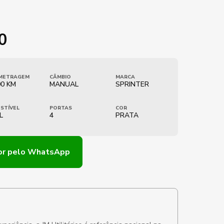
0
METRAGEM
CÂMBIO
MARCA
00 KM
MANUAL
SPRINTER
STÍVEL
PORTAS
COR
L
4
PRATA
or
pelo WhatsApp