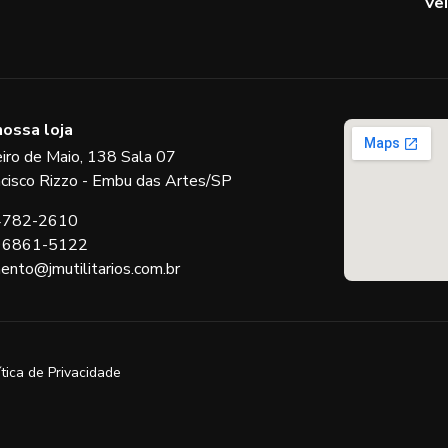
Ve
nossa loja
eiro de Maio, 138 Sala 07
ncisco Rizzo - Embu das Artes/SP
 4782-2610
 96861-5122
ento@jmutilitarios.com.br
ítica de Privacidade