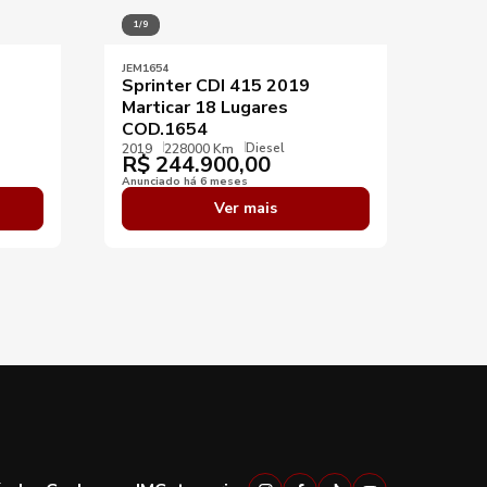
1/9
1/10
JEM1654
JEM03
Sprinter CDI 415 2019
Sem
Marticar 18 Lugares
Spri
COD.1654
COD
Diesel
2019
228000 Km
2020
R$
244.900,00
R$
Anunciado há 6 meses
Anunci
Ver mais