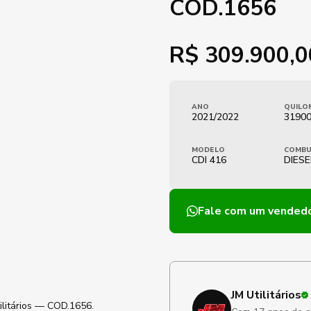
COD.1656
R$
309.900,0
ANO
QUILO
2021/2022
3190
MODELO
COMBU
CDI 416
DIESE
Fale com um vended
JM Utilitários
ilitários — COD.1656.