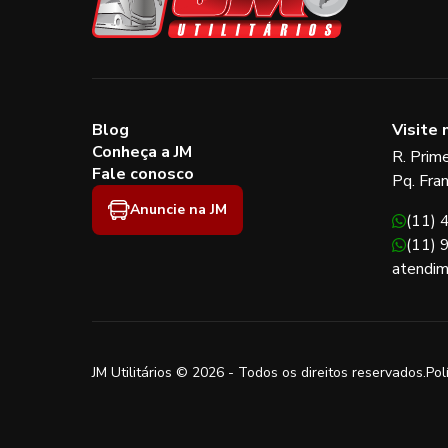
Blog
Visite 
Conheça a JM
R. Prim
Fale conosco
Pq. Fra
Anuncie na JM
(11)
(11)
atendim
JM Utilitários © 2026 - Todos os direitos reservados.
Pol