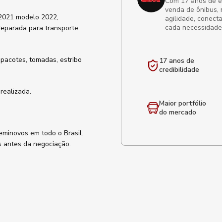
Com 17 anos de exp
venda de ônibus, 
 2021 modelo 2022,
agilidade, conect
cada necessidade
reparada para transporte
pacotes, tomadas, estribo
17 anos de
credibilidade
 realizada.
Maior portfólio
do mercado
eminovos em todo o Brasil.
s antes da negociação.