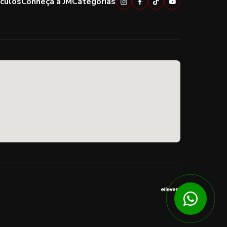
ículos
Conheça a JM
Categorias