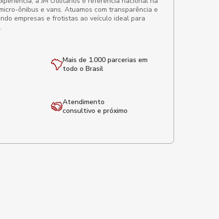
eriência, a JM Utilitários é referência nacional na
micro-ônibus e vans. Atuamos com transparência e
ando empresas e frotistas ao veículo ideal para
.
Mais de 1.000 parcerias em
todo o Brasil
Atendimento
consultivo e próximo