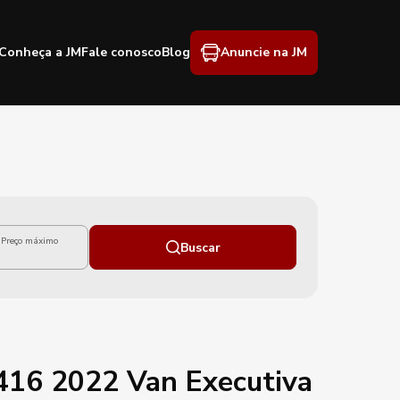
Conheça a JM
Fale conosco
Blog
Anuncie na JM
Preço máximo
Buscar
 416 2022 Van Executiva