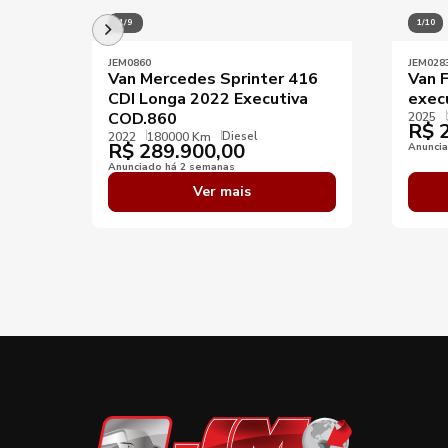
1/9
1/10
JEM0860
JEM028
Van Mercedes Sprinter 416
Van 
CDI Longa 2022 Executiva
exec
COD.860
2025
R$
2
Diesel
2022
180000 Km
R$
289.900,00
Anunci
Anunciado há 2 semanas
Ver mais