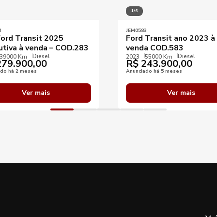
1/6
3
JEM0583
Ford Transit 2025
Ford Transit ano 2023 à
utiva à venda – COD.283
venda COD.583
Diesel
Diesel
39000 Km
2023
55000 Km
79.900,00
R$
243.900,00
ado há 2 meses
Anunciado há 5 meses
Ver mais
Ver mais