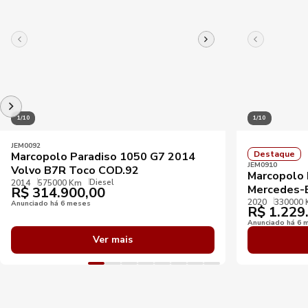
1/10
1/10
JEM0092
Destaque
Marcopolo Paradiso 1050 G7 2014
JEM0910
Volvo B7R Toco COD.92
Marcopolo 
Diesel
2014
575000 Km
Mercedes-
R$
314.900,00
2020
330000
Anunciado há 6 meses
R$
1.229
Anunciado há 6 
Ver mais