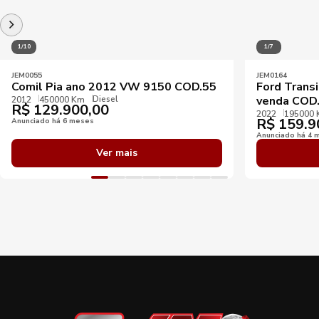
1/10
1/7
JEM0055
JEM0164
Comil Pia ano 2012 VW 9150 COD.55
Ford Transi
Diesel
venda COD
2012
450000 Km
R$
129.900,00
2022
195000
R$
159.9
Anunciado há 6 meses
Anunciado há 4 
Ver mais