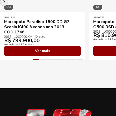
1/10
1/9
JEM1746
JEM0571
Marcopolo Paradiso 1800 DD G7
Marcopolo 
Scania K400 à venda ano 2013
O500 RSD 
COD.1746
2015
100000
R$
810.9
Diesel
2013
1260000 Km
R$
799.900,00
Anunciado há 6 
Anunciado há 5 meses
Ver mais