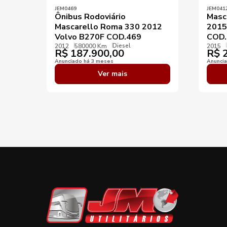
JEM0469
JEM041
Ônibus Rodoviário
Masc
Mascarello Roma 330 2012
2015
Volvo B270F COD.469
COD.
Diesel
2012
580000 Km
2015
R$
187.900,00
R$
2
Anunciado há 3 meses
Anunci
Ver mais