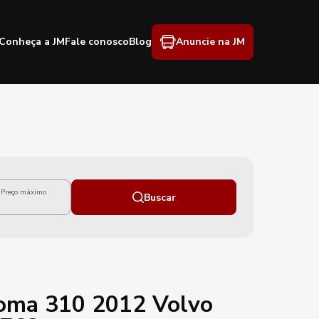
Conheça a JM
Fale conosco
Blog
Anuncie na JM
Preço máximo
Buscar
oma 310 2012 Volvo