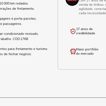
Com 17 anos de exp
10.000 km rodados.
venda de ônibus, 
perações de fretamento.
agilidade, conect
cada necessidade
gageiro e porta-pacotes,
de passageiros.
17 anos de
credibilidade
ar-condicionado revisado,
rabalho. COD.1768.
ontos para fretamento e turismo.
Maior portfólio
do mercado
es de fechar negócio.