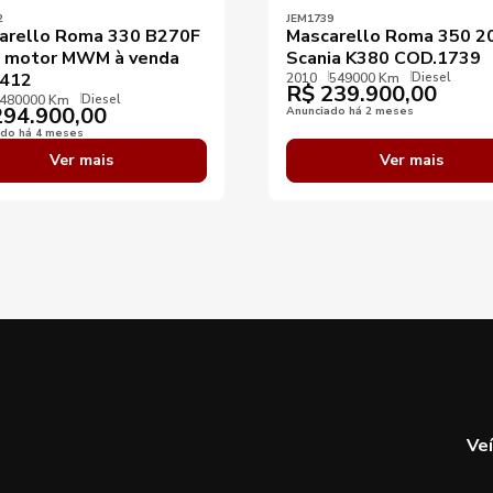
2
JEM1739
arello Roma 330 B270F
Mascarello Roma 350 2
 motor MWM à venda
Scania K380 COD.1739
Diesel
412
2010
549000 Km
R$
239.900,00
Diesel
480000 Km
94.900,00
Anunciado há 2 meses
ado há 4 meses
Ver mais
Ver mais
Ve