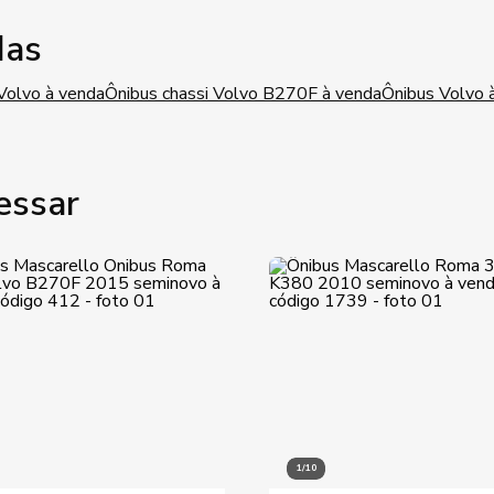
das
 Volvo à venda
Ônibus chassi Volvo B270F à venda
Ônibus Volvo 
essar
1/10