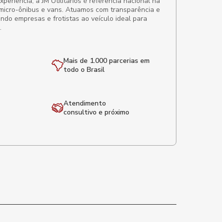
eriência, a JM Utilitários é referência nacional na
micro-ônibus e vans. Atuamos com transparência e
ando empresas e frotistas ao veículo ideal para
.
Mais de 1.000 parcerias em
todo o Brasil
Atendimento
consultivo e próximo