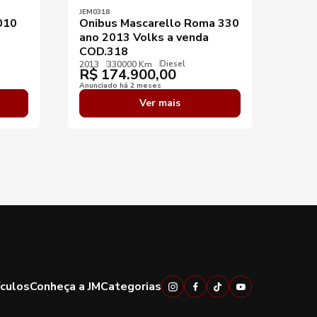
JEM0318
010
Onibus Mascarello Roma 330
ano 2013 Volks a venda
COD.318
Diesel
2013
330000 Km
R$
174.900,00
Anunciado há 2 meses
Ver mais
ículos
Conheça a JM
Categorias