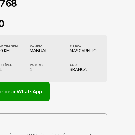
1768
0
METRAGEM
CÂMBIO
MARCA
00 KM
MANUAL
MASCARELLO
STÍVEL
PORTAS
COR
L
1
BRANCA
or
pelo WhatsApp