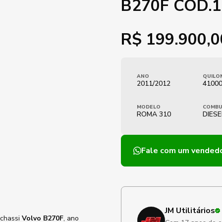
B270F COD.
R$
199.900,0
ANO
QUILO
2011/2012
4100
MODELO
COMBU
ROMA 310
DIESE
Fale com um vended
JM Utilitários
 chassi
Volvo B270F
, ano