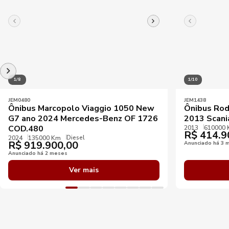
1/8
1/10
JEM0480
JEM1438
Ônibus Marcopolo Viaggio 1050 New
Ônibus Rod
G7 ano 2024 Mercedes-Benz OF 1726
2013 Scan
COD.480
2013
610000
R$
414.9
Diesel
2024
135000 Km
R$
919.900,00
Anunciado há 3 
Anunciado há 2 meses
Ver mais