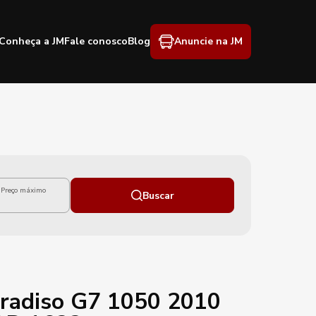
Conheça a JM
Fale conosco
Blog
Anuncie na JM
Preço máximo
Buscar
radiso G7 1050 2010