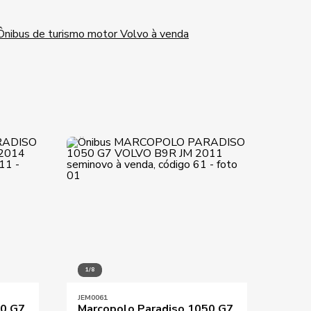
Ônibus de turismo motor Volvo à venda
1/8
1/8
JEM0061
JEM04
50 G7
Marcopolo Paradiso 1050 G7
Marc