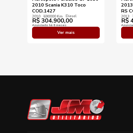
2010 Scania K310 Toco
2013
COD.1427
RS C
Diesel
2010
690000 Km
2013
R$
304.900,00
R$
4
Anunciado há 6 meses
Anunci
Ver mais