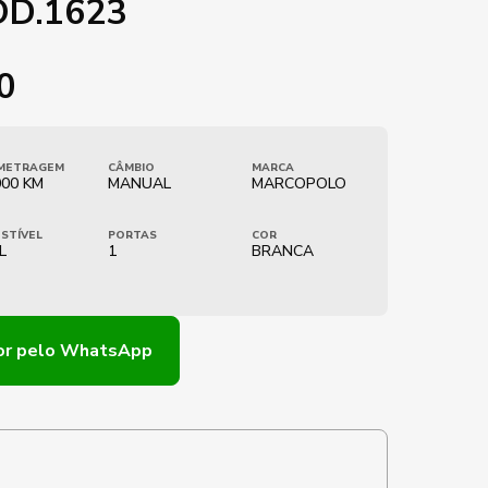
OD.1623
0
METRAGEM
CÂMBIO
MARCA
000 KM
MANUAL
MARCOPOLO
STÍVEL
PORTAS
COR
L
1
BRANCA
or
pelo WhatsApp