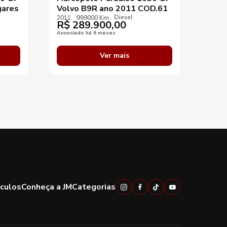
gares
Volvo B9R ano 2011 COD.61
ano 
Diesel
ven
2011
999000 Km
R$
289.900,00
2010
R$
Anunciado há 6 meses
Anunci
Ver mais
ículos
Conheça a JM
Categorias