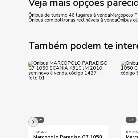
Veja mais opções pareci
Ônibus de turismo 46 lugares à venda
Marcopolo P
Ônibus com poltronas reclináveis à venda
Ônibus c
Também podem te inter
1/10
1/8
JEM1427
JEM052
Marcopolo Paradiso G7 1050
Marc