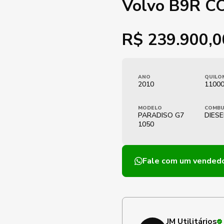
Volvo B9R C
R$
239.900,0
ANO
QUILO
2010
1100
MODELO
COMBU
PARADISO G7
DIESE
1050
Fale com um vended
JM Utilitários