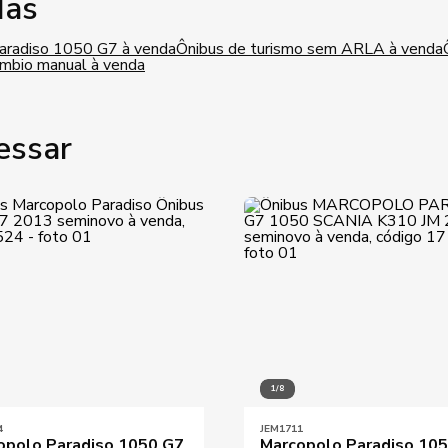
das
aradiso 1050 G7 à venda
Ônibus de turismo sem ARLA à venda
âmbio manual à venda
essar
1/8
4
JEM1711
opolo Paradiso 1050 G7
Marcopolo Paradiso 10