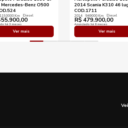
 Mercedes-Benz O500
2014 Scania K310 46 lu
OD.524
COD.1711
Diesel
Diesel
1150000 Km
2014
949000 Km
55.900,00
R$
479.900,00
ado há 3 meses
Anunciado há 6 meses
Ver mais
Ver mais
Ve