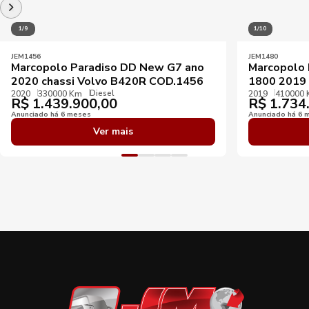
1/9
1/10
JEM1456
JEM1480
Marcopolo Paradiso DD New G7 ano
Marcopolo
2020 chassi Volvo B420R COD.1456
1800 2019
Diesel
2020
330000 Km
2019
410000
R$
1.439.900,00
R$
1.734
Anunciado há 6 meses
Anunciado há 6 
Ver mais