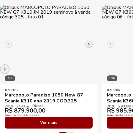
1/6
1/10
JEM0325
JEM0006
Marcopolo Paradiso 1050 New G7
Marcopolo 
Scania K310 ano 2019 COD.325
Scania K36
Diesel
2019
240 Km
2020
290000
R$
879.900,00
R$
985.9
Anunciado há 6 meses
Anunciado há 6 
Ver mais