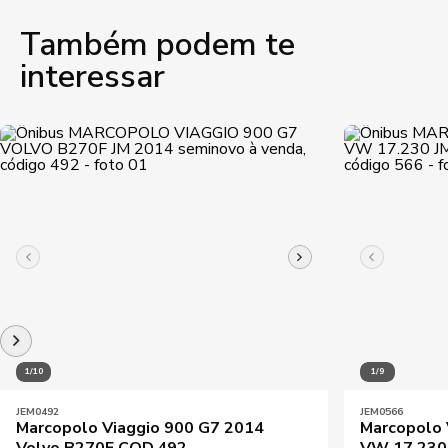
Também podem te
interessar
1/10
1/9
JEM0492
JEM0566
Marcopolo Viaggio 900 G7 2014
Marcopolo 
Volvo B270F COD.492
VW 17.230