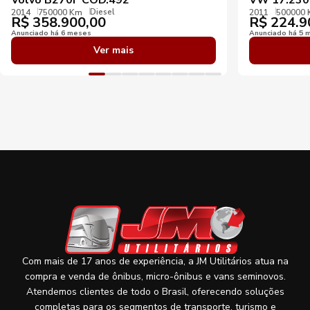
Diesel
2014
750000 Km
2011
500000
R$
358.900,00
R$
224.9
Anunciado há 6 meses
Anunciado há 5 
Ver mais
Com mais de 17 anos de experiência, a JM Utilitários atua na
compra e venda de ônibus, micro-ônibus e vans seminovos.
Atendemos clientes de todo o Brasil, oferecendo soluções
completas para os segmentos de transporte, turismo e