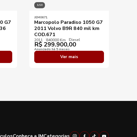
1/10
1/10
JEM0671
JEM15
50 G7
Marcopolo Paradiso 1050 G7
Marc
536
2011 Volvo B9R 840 mil km
2013
COD.671
2013
R$
Diesel
2011
840000 Km
R$
299.900,00
Anunci
Anunciado há 5 meses
Ver mais
ículos
Conheça a JM
Categorias