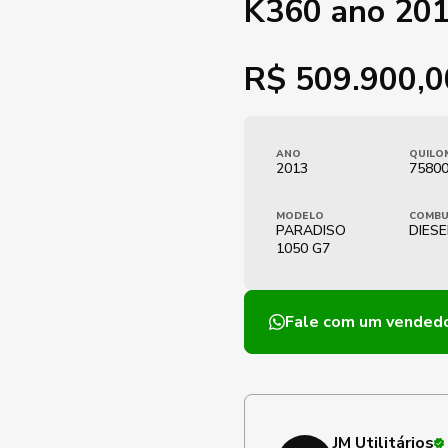
K360 ano 20
R$
509.900,0
ANO
QUILO
2013
7580
MODELO
COMBU
PARADISO
DIESE
1050 G7
Fale com um vended
JM Utilitários