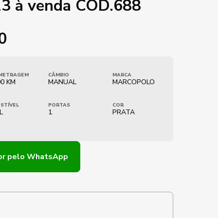
13 à venda COD.688
0
METRAGEM
CÂMBIO
MARCA
00 KM
MANUAL
MARCOPOLO
STÍVEL
PORTAS
COR
L
1
PRATA
or
pelo WhatsApp