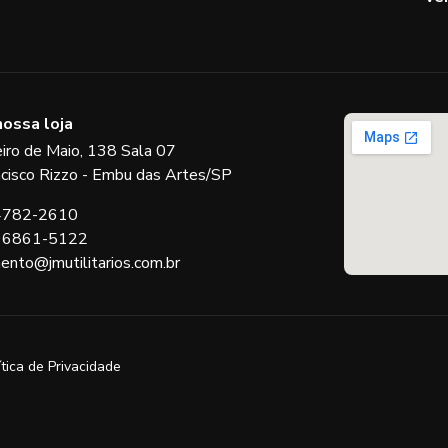
nossa loja
eiro de Maio, 138 Sala 07
ncisco Rizzo - Embu das Artes/SP
 4782-2610
 96861-5122
ento@jmutilitarios.com.br
ítica de Privacidade