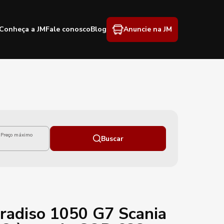
Conheça a JM
Fale conosco
Blog
Anuncie na JM
Preço máximo
Buscar
radiso 1050 G7 Scania