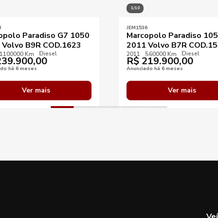
1/10
3
JEM1536
opolo Paradiso G7 1050
Marcopolo Paradiso 10
 Volvo B9R COD.1623
2011 Volvo B7R COD.1
Diesel
Diesel
1100000 Km
2011
560000 Km
39.900,00
R$
219.900,00
ado há 6 meses
Anunciado há 6 meses
Ver mais
Ver mais
Ve