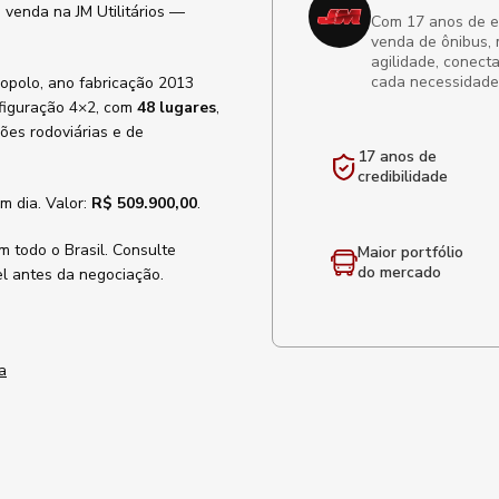
 venda na JM Utilitários —
Com 17 anos de exp
venda de ônibus, 
agilidade, conect
cada necessidade
copolo, ano fabricação 2013
figuração 4×2, com
48 lugares
,
ões rodoviárias e de
17 anos de
credibilidade
m dia. Valor:
R$ 509.900,00
.
m todo o Brasil. Consulte
Maior portfólio
do mercado
l antes da negociação.
a