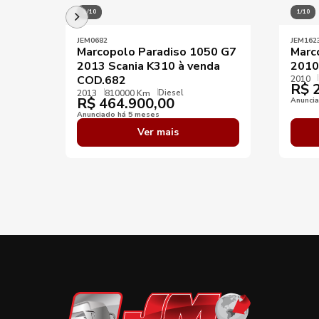
1/10
1/10
JEM0682
JEM162
Marcopolo Paradiso 1050 G7
Marc
2013 Scania K310 à venda
2010
COD.682
2010
R$
2
Diesel
2013
810000 Km
R$
464.900,00
Anunci
Anunciado há 5 meses
Ver mais