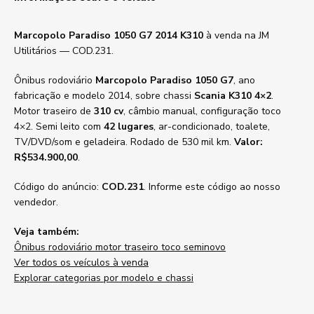
Marcopolo Paradiso 1050 G7 2014 K310
à venda na JM
Utilitários — COD.231.
Ônibus rodoviário
Marcopolo Paradiso 1050 G7
, ano
fabricação e modelo 2014, sobre chassi
Scania K310 4×2
.
Motor traseiro de
310 cv
, câmbio manual, configuração toco
4×2. Semi leito com
42 lugares
, ar-condicionado, toalete,
TV/DVD/som e geladeira. Rodado de 530 mil km.
Valor:
R$534.900,00
.
Código do anúncio:
COD.231
. Informe este código ao nosso
vendedor.
Veja também:
Ônibus rodoviário motor traseiro toco seminovo
Ver todos os veículos à venda
Explorar categorias por modelo e chassi