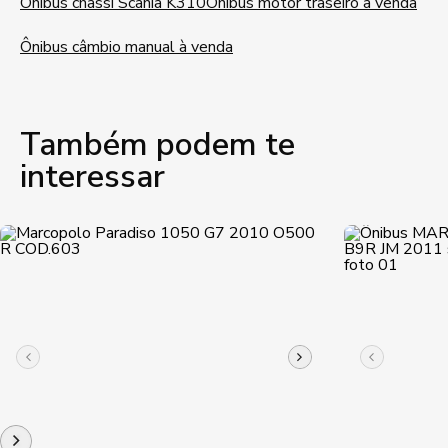
Ônibus chassi Scania K310
Ônibus motor traseiro à venda
Ônibus câmbio manual à venda
Também podem te
interessar