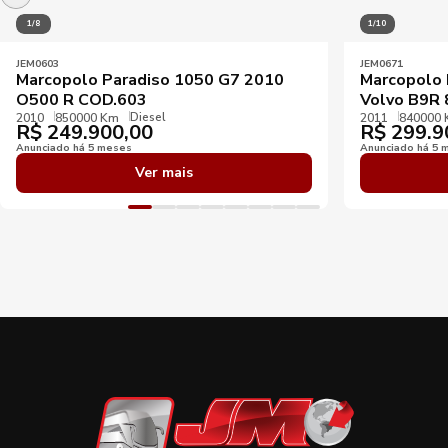
1/8
1/10
JEM0603
JEM0671
Marcopolo Paradiso 1050 G7 2010
Marcopolo 
O500 R COD.603
Volvo B9R 
Diesel
2010
850000 Km
2011
840000
R$
249.900,00
R$
299.9
Anunciado há 5 meses
Anunciado há 5 
Ver mais