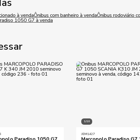
das
cionado à venda
Ônibus com banheiro à venda
Ônibus rodoviário c
radiso 1050 G7 à venda
essar
1/10
6
JEM1427
opolo Paradiso 1050 G7
Marcopolo Paradiso G7