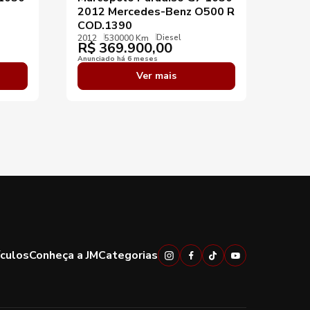
2012 Mercedes-Benz O500 R
ano 
COD.1390
O50
Diesel
2012
530000 Km
2012
R$
369.900,00
R$
Anunciado há 6 meses
Anunci
Ver mais
ículos
Conheça a JM
Categorias