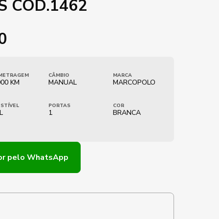
S COD.1462
0
METRAGEM
CÂMBIO
MARCA
000 KM
MANUAL
MARCOPOLO
STÍVEL
PORTAS
COR
L
1
BRANCA
or
pelo WhatsApp