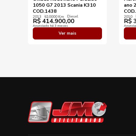
1050 G7 2013 Scania K310
ano 
COD.1438
COD.
Diesel
2013
610000 Km
2010
R$
414.900,00
R$
3
Anunciado há 3 meses
Anunci
Ver mais