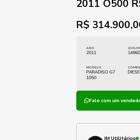
2011 O500 R
R$
314.900,0
ANO
QUILO
2011
1486
MODELO
COMBU
PARADISO G7
DIESE
1050
Fale com um vended
JM Utilitários