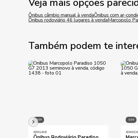
Veja mais opções pareci
Ônibus câmbio manual à venda
Ônibus com ar-condi
Ônibus rodoviário 46 lugares à venda
Marcopolo Pa
Também podem te inter
1/10
1/10
JEM1438
JEM023
Ônibus Rodoviário Paradiso
Marc