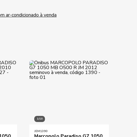
om ar-condicionado à venda
1/10
1/10
JEM1390
JEM15
 1050
Marcopolo Paradiso G7 1050
Marc