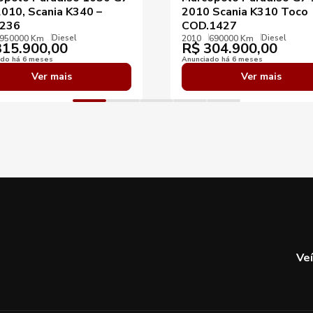
2010, Scania K340 –
2010 Scania K310 Toco
236
COD.1427
Diesel
Diesel
950000 Km
2010
690000 Km
15.900,00
R$
304.900,00
ado há 6 meses
Anunciado há 6 meses
Ver mais
Ver mais
Ve