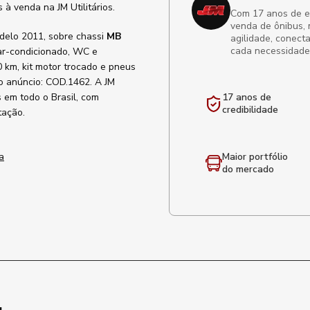
à venda na JM Utilitários.
Com 17 anos de exp
venda de ônibus, 
delo 2011, sobre chassi
MB
agilidade, conect
cada necessidade
ar-condicionado, WC e
 km, kit motor trocado e pneus
do anúncio: COD.1462. A JM
s em todo o Brasil, com
17 anos de
credibilidade
tação.
a
Maior portfólio
do mercado