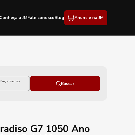
Conheça a JM
Fale conosco
Blog
Anuncie na JM
Preço máximo
Buscar
radiso G7 1050 Ano