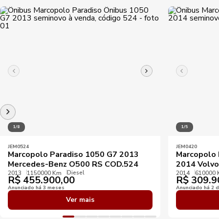
1/8
1/5
JEM0524
JEM0420
Marcopolo Paradiso 1050 G7 2013
Marcopolo 
Mercedes-Benz O500 RS COD.524
2014 Volvo
Diesel
2013
1150000 Km
2014
610000
R$
455.900,00
R$
309.9
Anunciado há 3 meses
Anunciado há 2 d
Ver mais