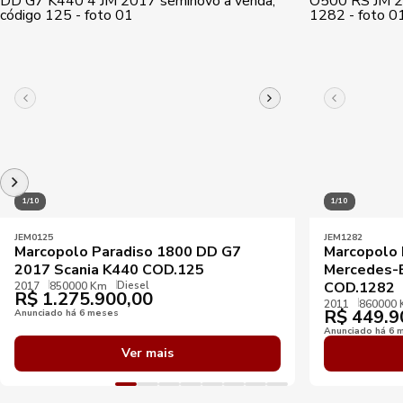
1/10
1/10
JEM0125
JEM1282
Marcopolo Paradiso 1800 DD G7
Marcopolo 
2017 Scania K440 COD.125
Mercedes-
Diesel
COD.1282
2017
850000 Km
R$
1.275.900,00
2011
860000
R$
449.9
Anunciado há 6 meses
Anunciado há 6 
Ver mais