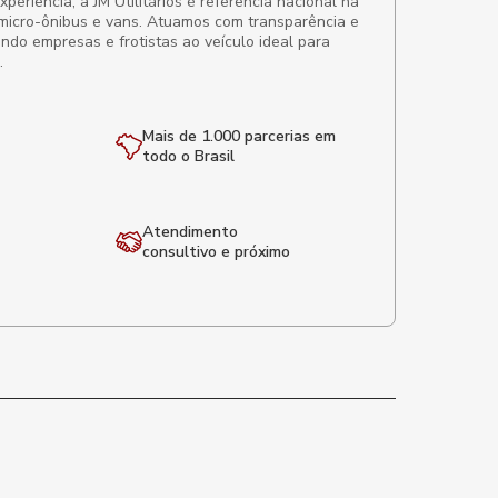
eriência, a JM Utilitários é referência nacional na
micro-ônibus e vans. Atuamos com transparência e
ando empresas e frotistas ao veículo ideal para
.
Mais de 1.000 parcerias em
todo o Brasil
Atendimento
consultivo e próximo