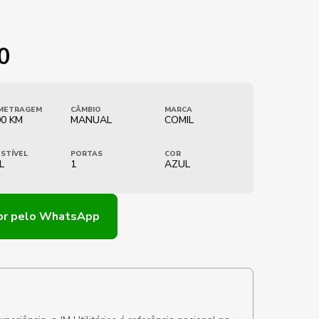
0
METRAGEM
CÂMBIO
MARCA
00 KM
MANUAL
COMIL
STÍVEL
PORTAS
COR
L
1
AZUL
or
pelo WhatsApp