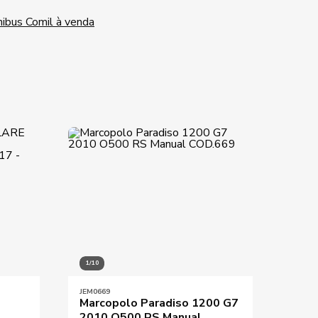
ibus Comil à venda
1/10
1/10
JEM0669
JEM04
Marcopolo Paradiso 1200 G7
Caio
2010 O500 RS Manual
M.Be