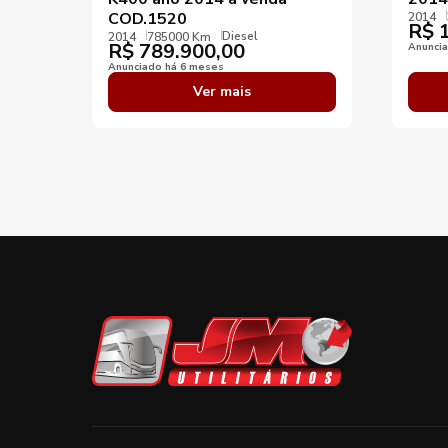
COD.1520
2014
R$
1
Diesel
2014
785000 Km
R$
789.900,00
Anunci
Anunciado há 6 meses
Ver mais