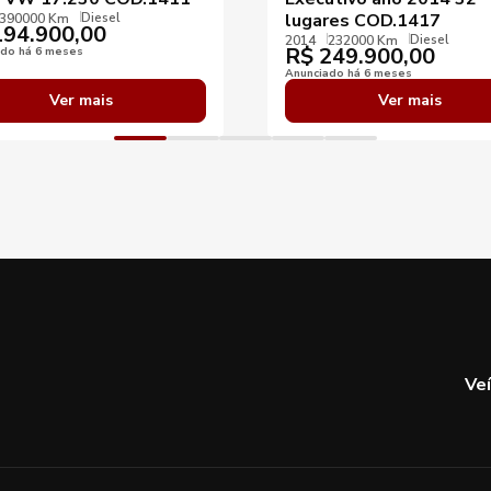
Diesel
lugares COD.1417
390000 Km
94.900,00
Diesel
2014
232000 Km
R$
249.900,00
ado há 6 meses
Anunciado há 6 meses
Ver mais
Ver mais
Ve