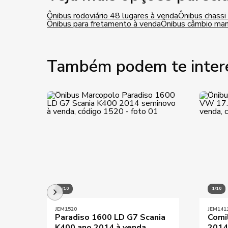
Ônibus rodoviário 48 lugares à venda
Ônibus chass
Ônibus para fretamento à venda
Ônibus câmbio man
Também podem te inter
1/10
1/10
JEM1520
JEM141
Paradiso 1600 LD G7 Scania
Comi
K400 ano 2014 à venda
2014