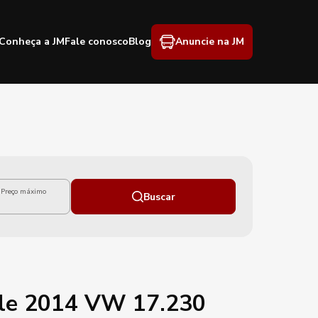
Conheça a JM
Fale conosco
Blog
Anuncie na JM
Preço máximo
Buscar
ile 2014 VW 17.230