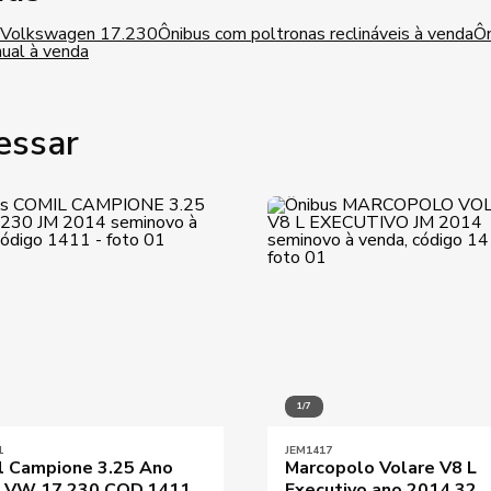
i Volkswagen 17.230
Ônibus com poltronas reclináveis à venda
Ôn
ual à venda
essar
1/7
1
JEM1417
l Campione 3.25 Ano
Marcopolo Volare V8 L
 VW 17.230 COD.1411
Executivo ano 2014 32