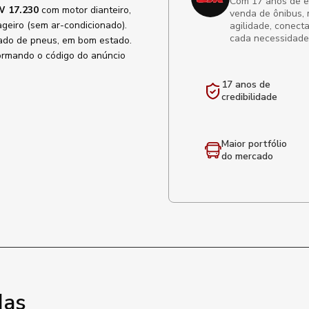
Com 17 anos de exp
 17.230
com motor dianteiro,
venda de ônibus, 
ageiro (sem ar-condicionado).
agilidade, conect
cada necessidade
lçado de pneus, em bom estado.
formando o código do anúncio
17 anos de
credibilidade
Maior portfólio
do mercado
das