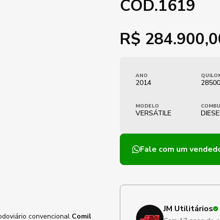
COD.1619
R$
284.900,0
ANO
QUILO
2014
2850
MODELO
COMBU
VERSÁTILE
DIESE
Fale com um vended
JM Utilitários
rodoviário convencional
Comil