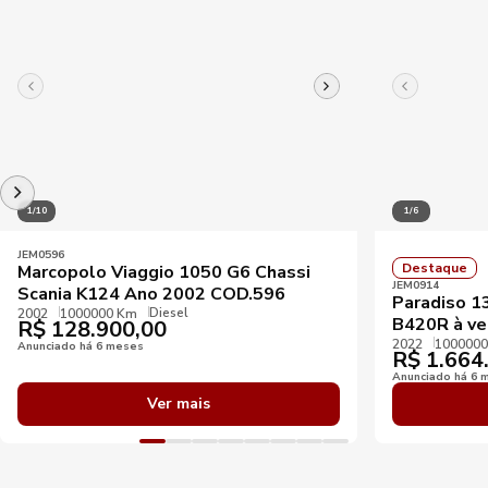
1/10
1/6
JEM0596
Destaque
Marcopolo Viaggio 1050 G6 Chassi
JEM0914
Scania K124 Ano 2002 COD.596
Paradiso 1
Diesel
2002
1000000 Km
B420R à v
R$
128.900,00
2022
100000
Anunciado há 6 meses
R$
1.664
Anunciado há 6 
Ver mais