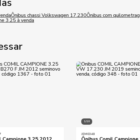
das
venda
Ônibus chassi Volkswagen 17.230
Ônibus com quilometrage
ne 3.25 à venda
essar
1/10
7
JEM0348
l Campione 3.25 2012
Ônibus Comil Campione 