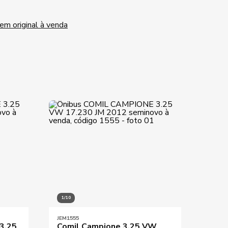
m original à venda
1/10
1/5
JEM1555
JEM07
3.25
Comil Campione 3.25 VW
Ônib