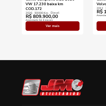
VW 17.230 baixa km
Volv
COD.172
2012
R$
1
Diesel
2026
83000 Km
R$
809.900,00
Anunci
Anunciado há 4 meses
Ver mais