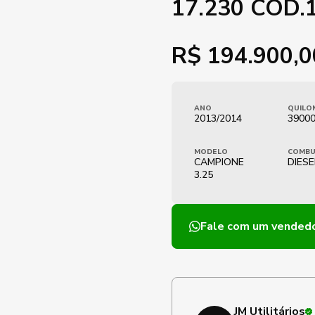
17.230 COD.
R$
194.900,0
ANO
QUILO
2013/2014
3900
MODELO
COMBU
CAMPIONE
DIESE
3.25
Fale com um vended
JM Utilitários