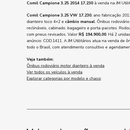
Comil Campione 3.25 2014 17.230
à venda na JM Util
Comil Campione 3.25 VW 17.230
, ano fabricação 20
dianteiro toco 4×2 e
câmbio manual
. Ônibus rodoviári
reclináveis, cabinado, bagageiro e porta-pacotes. Rodou
com pneus revisados. Valor
R$ 194.900,00
. Há 2 unida
anúncio: COD.1411. A JM Utilitários atua na venda de ô
todo o Brasil, com atendimento consultivo e agendament
Veja também:
Ônibus rodoviário motor dianteiro à venda
Ver todos os veículos à venda
Explorar categorias por modelo e chassi