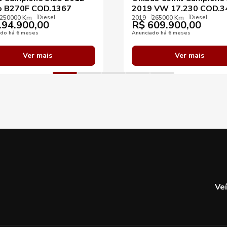
o B270F COD.1367
2019 VW 17.230 COD.3
Diesel
Diesel
250000 Km
2019
265000 Km
94.900,00
R$
609.900,00
ado há 6 meses
Anunciado há 6 meses
Ver mais
Ver mais
Ve