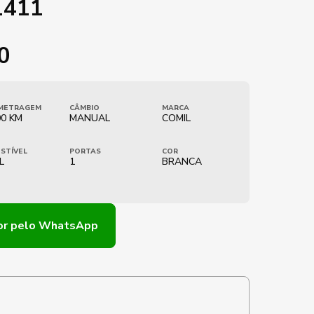
1411
0
METRAGEM
CÂMBIO
MARCA
00 KM
MANUAL
COMIL
STÍVEL
PORTAS
COR
L
1
BRANCA
or
pelo WhatsApp