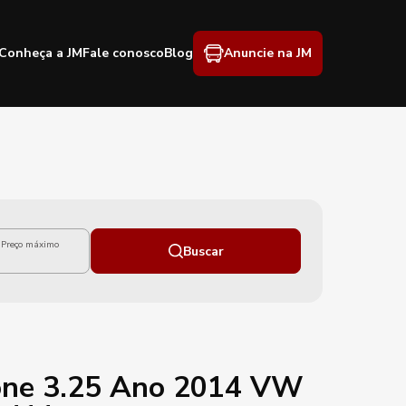
Conheça a JM
Fale conosco
Blog
Anuncie na JM
Preço máximo
Buscar
one 3.25 Ano 2014 VW