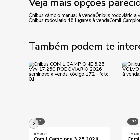
Veja mais opções pareci
Ônibus câmbio manual à venda
Ônibus rodoviário à 
Ônibus rodoviário 48 lugares à venda
Comil Campio
Também podem te inter
1/6
1/10
JEM0172
JEM136
Comil Campione 3.25 2026
Comi