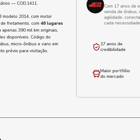
itários — COD.1411.
Com 17 anos de exp
venda de ônibus, 
13 modelo 2014, com motor
agilidade, conect
cada necessidade
o de fretamento, com
48 lugares
 apenas 390 mil km originais,
des disponíveis. Código do
nibus, micro-ônibus e vans em
17 anos de
credibilidade
o prévio para visitação.
Maior portfólio
do mercado