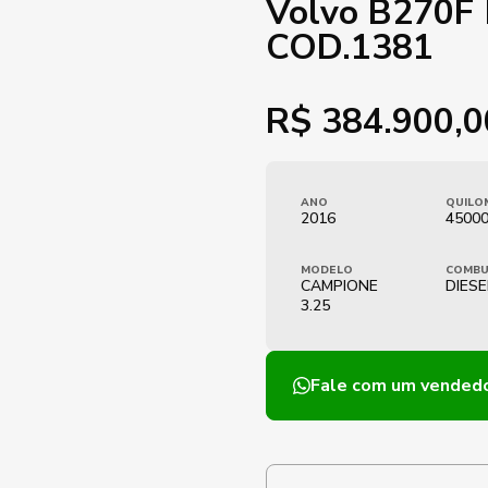
Volvo B270F 
COD.1381
R$
384.900,0
ANO
QUILO
2016
4500
MODELO
COMBU
CAMPIONE
DIESE
3.25
Fale com um vended