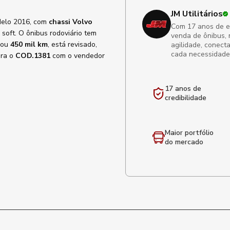
JM Utilitários
delo 2016, com
chassi Volvo
Com 17 anos de exp
soft. O ônibus rodoviário tem
venda de ônibus, 
dou
450 mil km
, está revisado,
agilidade, conect
cada necessidade
ira o
COD.1381
com o vendedor
17 anos de
credibilidade
Maior portfólio
do mercado