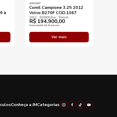
JEM1367
JEM10
Comil Campione 3.25 2012
Comi
9 à
Volvo B270F COD.1367
202
Diesel
Dian
2012
250000 Km
R$
194.900,00
2023
R$
Anunciado há 6 meses
Anunci
Ver mais
ículos
Conheça a JM
Categorias