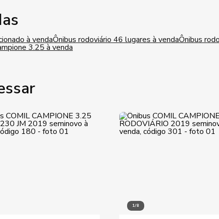
das
cionado à venda
Ônibus rodoviário 46 lugares à venda
Ônibus rodo
ampione 3.25 à venda
essar
1/8