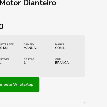
Motor Dianteiro
0
METRAGEM
CÂMBIO
MARCA
00 KM
MANUAL
COMIL
STÍVEL
PORTAS
COR
L
1
BRANCA
or
pelo WhatsApp