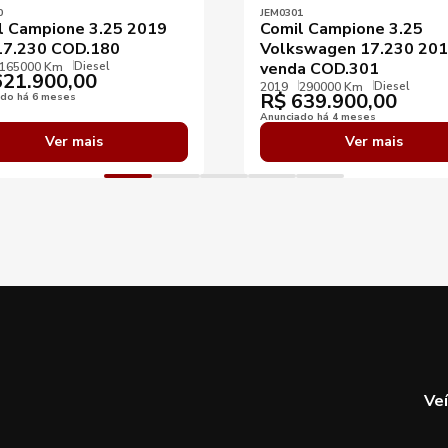
0
JEM0301
l Campione 3.25 2019
Comil Campione 3.25
7.230 COD.180
Volkswagen 17.230 201
Diesel
venda COD.301
165000 Km
21.900,00
Diesel
2019
290000 Km
R$
639.900,00
ado há 6 meses
Anunciado há 4 meses
Ver mais
Ver mais
Ve