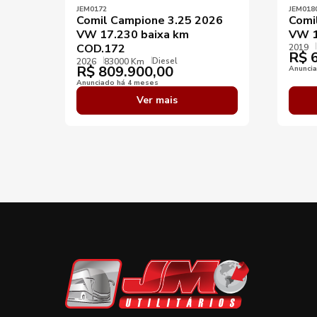
JEM0172
JEM018
Comil Campione 3.25 2026
Comi
VW 17.230 baixa km
VW 1
COD.172
2019
R$
6
Diesel
2026
83000 Km
R$
809.900,00
Anunci
Anunciado há 4 meses
Ver mais