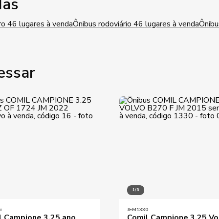
das
ro 46 lugares à venda
Ônibus rodoviário 46 lugares à venda
Ônibu
essar
1/8
6
JEM1330
l Campione 3.25 ano
Comil Campione 3.25 Vo