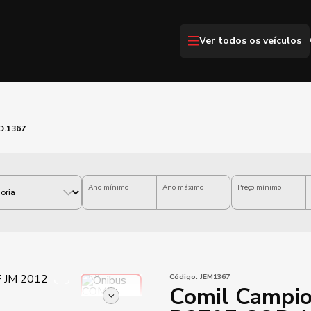
Ver todos os veículos
D.1367
Ano mínimo
Ano máximo
Preço mínimo
Código:
JEM1367
Comil Campio