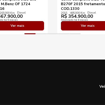
 M.Benz OF 1724
B270F 2015 fretament
16
COD.1330
Diesel
Diesel
265000 Km
2015
485000 Km
67.900,00
R$
354.900,00
ado há 5 meses
Anunciado há 6 meses
Ver mais
Ver mais
Ve