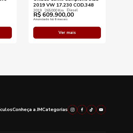
o
2019 VW 17.230 COD.348
2016
Diesel
Dian
2019
265000 Km
R$
609.900,00
2016
R$
Anunciado há 6 meses
Anunci
Ver mais
ículos
Conheça a JM
Categorias