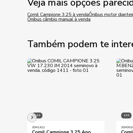
Veja mais opções pareci
Comil Campione 3.25 à venda
Ônibus motor diantei
Ônibus câmbio manual à venda
Também podem te inter
1/10
1/10
JEM1411
JEM001
Comil Campione 3.25 Ano
Comi