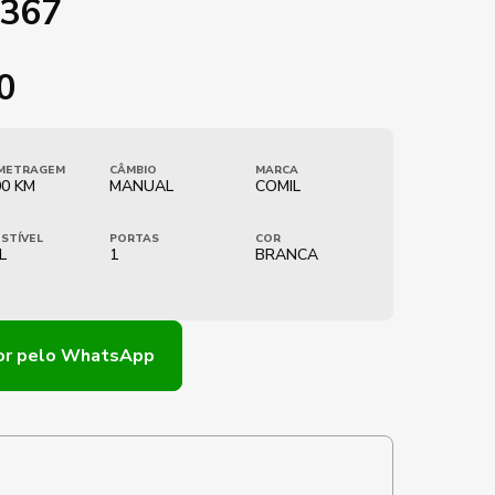
1367
0
METRAGEM
CÂMBIO
MARCA
00 KM
MANUAL
COMIL
STÍVEL
PORTAS
COR
L
1
BRANCA
or
pelo WhatsApp