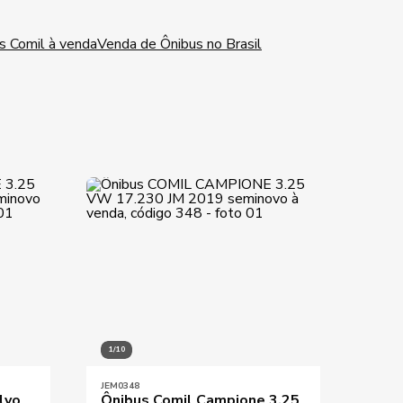
s Comil à venda
Venda de Ônibus no Brasil
1/10
1/10
JEM0348
JEM13
lvo
Ônibus Comil Campione 3.25
Ônib