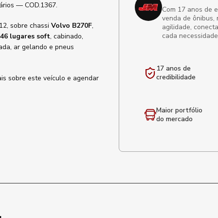
tários — COD.1367.
Com 17 anos de exp
venda de ônibus, 
12, sobre chassi
Volvo B270F
,
agilidade, conect
cada necessidade
46 lugares soft
, cabinado,
ada, ar gelando e pneus
17 anos de
credibilidade
is sobre este veículo e agendar
Maior portfólio
do mercado