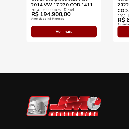
2014 VW 17.230 COD.1411
2022
Diesel
COD.
2014
390000 Km
R$
194.900,00
2022
R$
6
Anunciado há 6 meses
Anunci
Ver mais