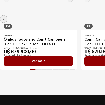
1/10
1/9
JEM0431
JEM0303
Ônibus rodoviário Comil Campione
Comil Camp
3.25 OF 1721 2022 COD.431
1721 COD.
Diesel
2022
285000 Km
2022
240000
R$
679.900,00
R$
679.9
Anunciado há 4 meses
Anunciado há 6 
Ver mais