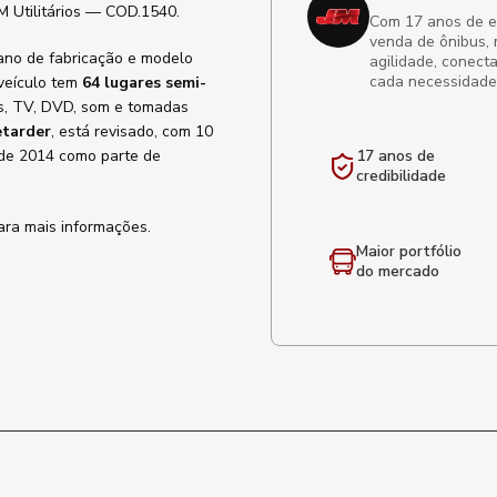
M Utilitários — COD.1540.
Com 17 anos de exp
venda de ônibus, 
 ano de fabricação e modelo
agilidade, conect
cada necessidade
 veículo tem
64 lugares semi-
es, TV, DVD, som e tomadas
etarder
, está revisado, com 10
 de 2014 como parte de
17 anos de
credibilidade
ra mais informações.
Maior portfólio
do mercado