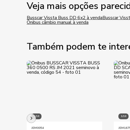
Veja mais opções pareci
Busscar Vissta Buss DD 6x2 à venda
Busscar Viss
Ônibus câmbio manual à venda
Também podem te inter
1/10
1/10
JEM0054
JEM167