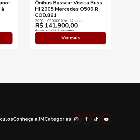
 ano-
Ônibus Busscar Vissta Buss
Buss
 à
HI 2005 Mercedes O500 R
K12
COD.861
2007
R$
Diesel
2005
650000 Km
R$
141.900,00
Anunci
Anunciado há 2 semanas
Ver mais
ículos
Conheça a JM
Categorias