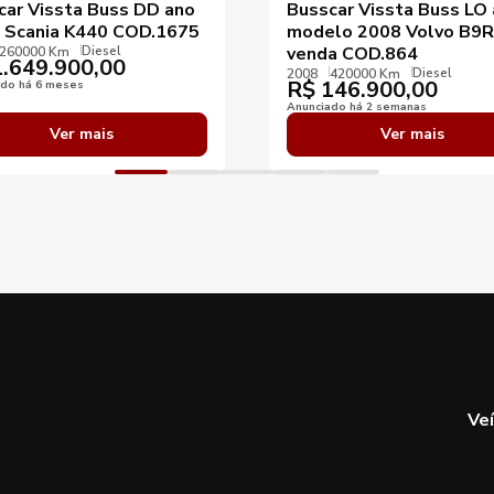
car Vissta Buss DD ano
Busscar Vissta Buss LO
 Scania K440 COD.1675
modelo 2008 Volvo B9R
Diesel
venda COD.864
260000 Km
.649.900,00
Diesel
2008
420000 Km
R$
146.900,00
ado há 6 meses
Anunciado há 2 semanas
Ver mais
Ver mais
Ve