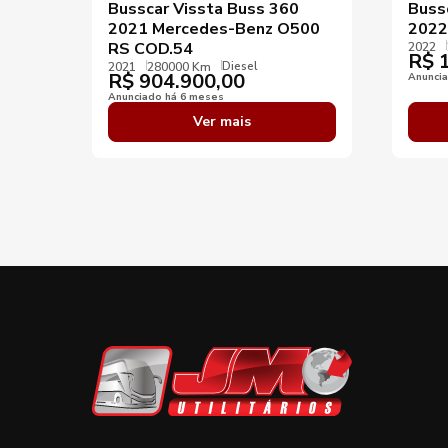
Busscar Vissta Buss 360
Buss
2021 Mercedes-Benz O500
2022
RS COD.54
2022
R$
1
Diesel
2021
280000 Km
R$
904.900,00
Anunci
Anunciado há 6 meses
Ver mais