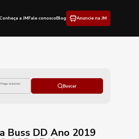
Conheça a JM
Fale conosco
Blog
Anuncie na JM
Preço máximo
Buscar
ta Buss DD Ano 2019