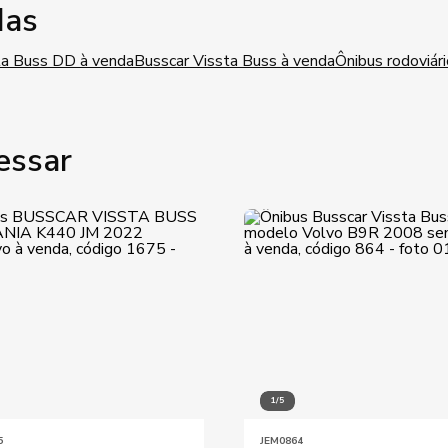
das
ta Buss DD à venda
Busscar Vissta Buss à venda
Ônibus rodoviár
essar
1/5
5
JEM0864