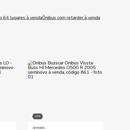
io 64 lugares à venda
Ônibus com retarder à venda
1/10
1/9
JEM0861
JEM01