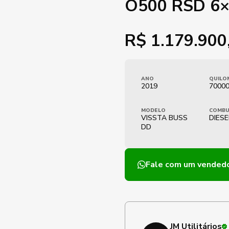
O500 RSD 6×
R$
1.179.900
ANO
QUILO
2019
7000
MODELO
COMBU
VISSTA BUSS
DIESE
DD
Fale com um vended
JM Utilitários