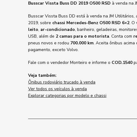
Busscar Vissta Buss DD 2019 O500 RSD
à venda na J
Busscar Vissta Buss DD está à venda na JM Utilitários,
2019, sobre
chassi Mercedes-Benz O500 RSD 6×2
. O
leito
,
ar-condicionado
, banheiro, geladeiras, monitor
USB, além de
2 camas para o motorista
. Conta com
r
pneus novos e rodou
700.000 km
. Aceita ônibus acima
pagamento, exceto Volvo.
Fale com o vendedor Monteiro e informe o
COD.1540
pa
Veja também:
Ônibus rodoviário trucado à venda
Ver todos os veículos à venda
Explorar categorias por modelo e chassi