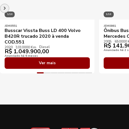
1/10
1/10
JEM0551
JEM0861
Busscar Vissta Buss LD 400 Volvo
Ônibus Bus
B420R trucado 2020 à venda
Mercedes 
COD.551
2005
650000
R$
141.9
Diesel
2020
1010000 Km
R$
1.049.900,00
Anunciado há 2 
Anunciado há 6 meses
Ver mais