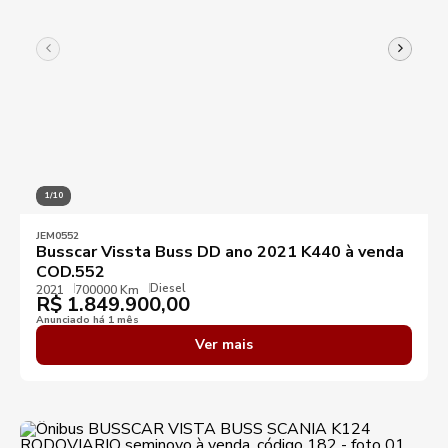
1/10
JEM0552
Busscar Vissta Buss DD ano 2021 K440 à venda
COD.552
Diesel
2021
700000 Km
R$
1.849.900,00
Anunciado há 1 mês
Ver mais