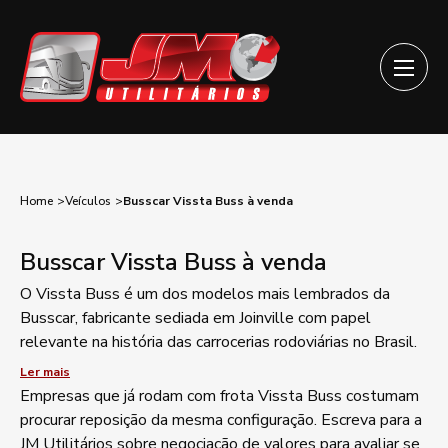
Home
Veículos
Busscar Vissta Buss à venda
Busscar Vissta Buss à venda
O Vissta Buss é um dos modelos mais lembrados da
Busscar, fabricante sediada em Joinville com papel
relevante na história das carrocerias rodoviárias no Brasil.
Voltado a linhas interestaduais e operações de turismo, o
Ler mais
modelo ainda aparece com frequência no mercado de
Empresas que já rodam com frota Vissta Buss costumam
seminovos por conta da robustez da carroceria. O Busscar
procurar reposição da mesma configuração. Escreva para a
Vissta Buss à venda na JM Utilitários segue conferência
JM Utilitários sobre negociação de valores para avaliar se