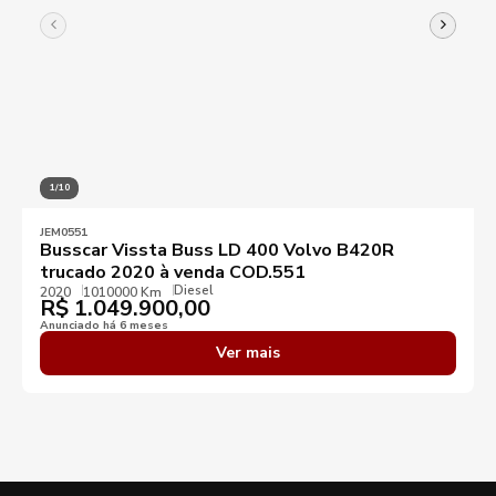
1/10
JEM0551
Busscar Vissta Buss LD 400 Volvo B420R
trucado 2020 à venda COD.551
Diesel
2020
1010000 Km
R$
1.049.900,00
Anunciado há 6 meses
Ver mais