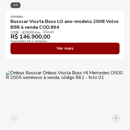
1/5
Ano mínimo
Ano máximo
JEM0864
Busscar Vissta Buss LO ano-modelo 2008 Volvo
B9R à venda COD.864
Preço mínimo
Preço máximo
Diesel
2008
420000 Km
R$
146.900,00
Anunciado há 2 semanas
Destaques
Ver mais
Aplicar filtros