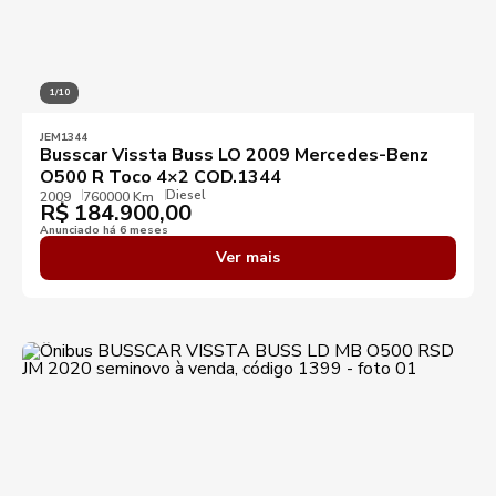
1/10
JEM1344
Busscar Vissta Buss LO 2009 Mercedes-Benz
O500 R Toco 4×2 COD.1344
Diesel
2009
760000 Km
R$
184.900,00
Anunciado há 6 meses
Ver mais