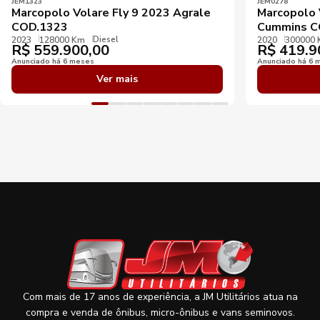
JEM1323
JEM0278
Marcopolo Volare Fly 9 2023 Agrale
Marcopolo 
COD.1323
Cummins C
Diesel
2023
128000 Km
2020
300000
R$
559.900,00
R$
419.9
Anunciado há 6 meses
Anunciado há 6 
Ver mais
Com mais de 17 anos de experiência, a JM Utilitários atua na
compra e venda de ônibus, micro-ônibus e vans seminovos.