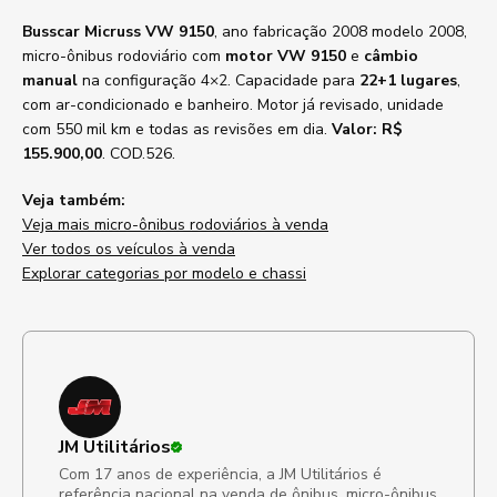
Busscar Micruss VW 9150
, ano fabricação 2008 modelo 2008,
micro-ônibus rodoviário com
motor VW 9150
e
câmbio
manual
na configuração 4×2. Capacidade para
22+1 lugares
,
com ar-condicionado e banheiro. Motor já revisado, unidade
com 550 mil km e todas as revisões em dia.
Valor: R$
155.900,00
. COD.526.
Veja também:
Veja mais micro-ônibus rodoviários à venda
Ver todos os veículos à venda
Explorar categorias por modelo e chassi
JM Utilitários
Com 17 anos de experiência, a JM Utilitários é
referência nacional na venda de ônibus, micro-ônibus