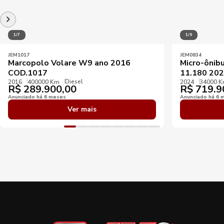
1/7
1/9
JEM1017
JEM0834
Marcopolo Volare W9 ano 2016
Micro-ônib
COD.1017
11.180 202
Diesel
2016
400000 Km
2024
34000 
R$
289.900,00
R$
719.9
Anunciado há 6 meses
Anunciado há 6 
Ver mais