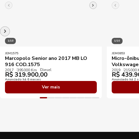
1/10
1/10
JEM1575
JEM0853
Marcopolo Senior ano 2017 MB LO
Micro-ônib
916 COD.1575
Volkswage
Diesel
2017
395000 Km
2019
215000
R$
319.900,00
R$
439.9
Anunciado há 6 meses
Anunciado há 2 
Ver mais