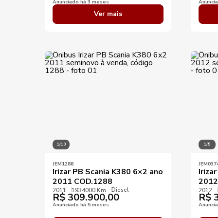
Anunciado há 3 meses
Anunci
Ver mais
1/10
1/5
JEM1288
JEM037
Irizar PB Scania K380 6×2 ano
Iriza
2011 COD.1288
2012
Diesel
2011
1934000 Km
2012
R$
309.900,00
R$
3
Anunciado há 5 meses
Anunci