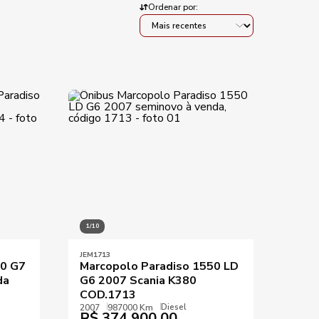
Ordenar por:
KM mínimo
KM máximo
Aplicar filtros
1/10
JEM1713
00 G7
Marcopolo Paradiso 1550 LD
da
G6 2007 Scania K380
COD.1713
Diesel
2007
987000 Km
R$
374.900,00