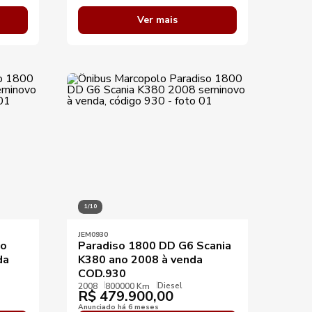
Ver mais
1/10
JEM0930
no
Paradiso 1800 DD G6 Scania
da
K380 ano 2008 à venda
COD.930
Diesel
2008
800000 Km
R$
479.900,00
Anunciado há 6 meses