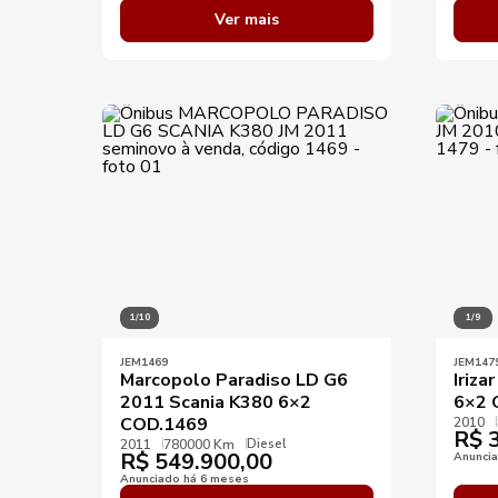
Ver mais
1/10
1/9
JEM1469
JEM147
Marcopolo Paradiso LD G6
Iriza
2011 Scania K380 6×2
6×2 
COD.1469
2010
R$
3
Diesel
2011
780000 Km
R$
549.900,00
Anunci
Anunciado há 6 meses