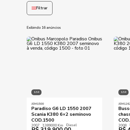
Filtrar
Exibindo 16 anúncios
Ano mínimo
Ano máximo
Preço mínimo
1/10
1/10
JEM1500
JEM126
Paradiso G6 LD 1550 2007
Buss
Scania K380 6×2 seminovo
chas
COD.1500
COD.
Diesel
2007
1389000 Km
2008
R$
319.900,00
R$
4