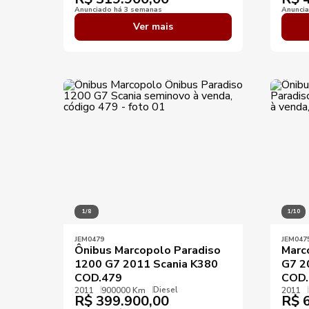
Anunciado há 3 semanas
Anunci
Ver mais
1/8
1/10
JEM0479
JEM047
Ônibus Marcopolo Paradiso
Marc
1200 G7 2011 Scania K380
G7 2
COD.479
COD.
Diesel
2011
900000 Km
2011
R$
399.900,00
R$
6