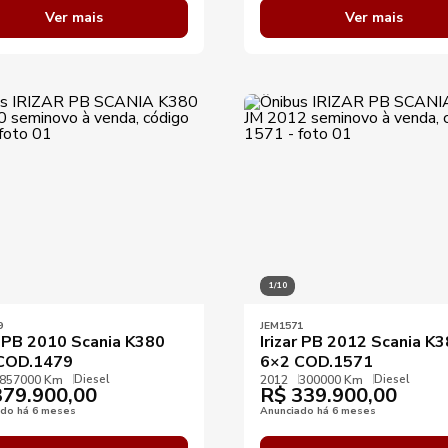
Ver mais
Ver mais
1/10
9
JEM1571
r PB 2010 Scania K380
Irizar PB 2012 Scania K
COD.1479
6×2 COD.1571
Diesel
Diesel
857000 Km
2012
300000 Km
79.900,00
R$
339.900,00
ado há 6 meses
Anunciado há 6 meses