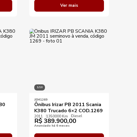
Ver mais
1/10
JEM1269
380
Ônibus Irizar PB 2011 Scania
K380 Trucado 6×2 COD.1269
Diesel
2011
1350000 Km
R$
389.900,00
Anunciado há 6 meses