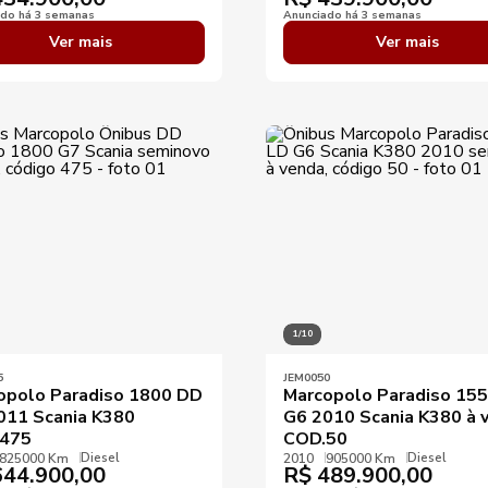
ado há 3 semanas
Anunciado há 3 semanas
Ver mais
Ver mais
1/10
5
JEM0050
opolo Paradiso 1800 DD
Marcopolo Paradiso 15
011 Scania K380
G6 2010 Scania K380 à 
475
COD.50
Diesel
Diesel
825000 Km
2010
905000 Km
44.900,00
R$
489.900,00