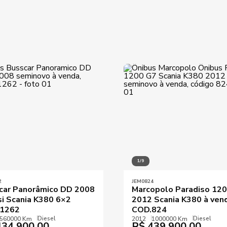
Preço máximo
Destaques
1/9
2
JEM0824
car Panorâmico DD 2008
Marcopolo Paradiso 12
si Scania K380 6×2
2012 Scania K380 à ven
1262
COD.824
Diesel
Diesel
560000 Km
2012
1000000 Km
34.900,00
R$
439.900,00