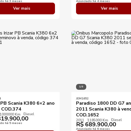
ado há 3 meses
Anunciado há 4 meses
Ver mais
Ver mais
1/9
4
JEM1652
r PB Scania K380 6×2 ano
Paradiso 1800 DD G7 a
 COD.374
2011 Scania K380 à ven
Diesel
COD.1652
1000000 Km
19.900,00
Diesel
2011
1185000 Km
R$
689.900,00
ado há 5 meses
Anunciado há 6 meses