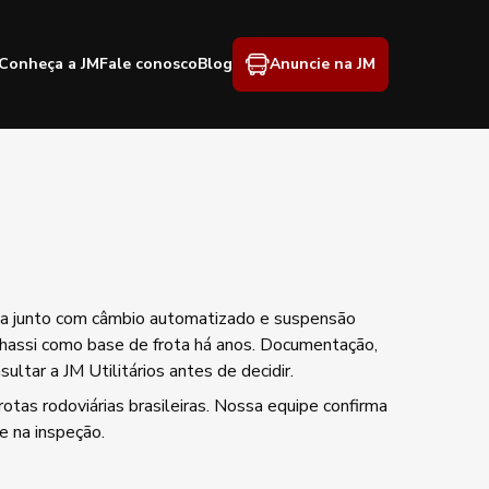
Conheça a JM
Fale conosco
Blog
Anuncie na JM
lha junto com câmbio automatizado e suspensão
chassi como base de frota há anos. Documentação,
ltar a JM Utilitários antes de decidir.
otas rodoviárias brasileiras. Nossa equipe confirma
e na inspeção.