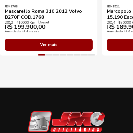
JEM1768
JEM1521
Mascarello Roma 310 2012 Volvo
Marcopolo 
B270F COD.1768
15.190 Esc
Diesel
2012
410000 Km
2014
150000
R$
199.900,00
R$
189.9
Anunciado há 4 meses
Anunciado há 6 
Ver mais