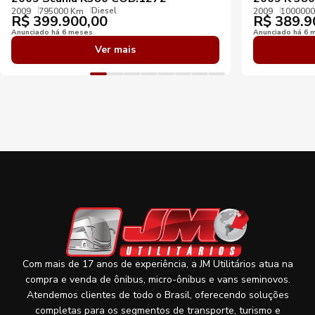
Diesel
2009
795000 Km
2009
100000
R$
399.900,00
R$
389.9
Anunciado há 6 meses
Anunciado há 6 
Ver mais
Com mais de 17 anos de experiência, a JM Utilitários atua na
compra e venda de ônibus, micro-ônibus e vans seminovos.
Atendemos clientes de todo o Brasil, oferecendo soluções
completas para os segmentos de transporte, turismo e