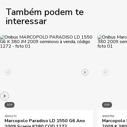
Também podem te
interessar
1/10
1/10
JEM1272
JEM0753
Marcopolo Paradiso LD 1550 G6 Ano
Marcopolo 
2009 Scania K380 COD.1272
2009 K 38