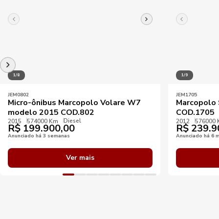
1/8
1/9
JEM0802
JEM1705
Micro-ônibus Marcopolo Volare W7
Marcopolo 
modelo 2015 COD.802
COD.1705
Diesel
2015
574000 Km
2012
576000
R$
199.900,00
R$
239.9
Anunciado há 3 semanas
Anunciado há 6 
Ver mais