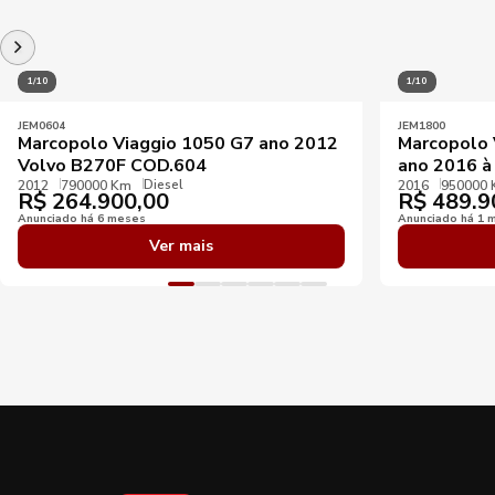
1/10
1/10
JEM0604
JEM1800
Marcopolo Viaggio 1050 G7 ano 2012
Marcopolo 
Volvo B270F COD.604
ano 2016 à
Diesel
2012
790000 Km
2016
950000
R$
264.900,00
R$
489.9
Anunciado há 6 meses
Anunciado há 1 
Ver mais