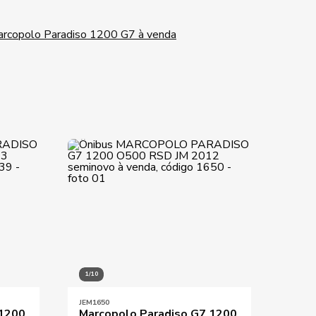
rcopolo Paradiso 1200 G7 à venda
1/10
1/10
JEM1650
JEM06
 1200
Marcopolo Paradiso G7 1200
Marc