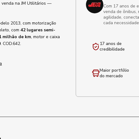
 venda na JM Utilitários —
Com 17 anos de exp
venda de ônibus, 
agilidade, conect
cada necessidade
odelo 2013, com motorização
pleto, com
42 lugares semi-
1 milhão de km
, motor e caixa
0
. COD.642.
17 anos de
credibilidade
a
Maior portfólio
do mercado