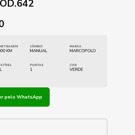
COD.642
0
METRAGEM
CÂMBIO
MARCA
000 KM
MANUAL
MARCOPOLO
STÍVEL
PORTAS
COR
L
1
VERDE
or
pelo WhatsApp