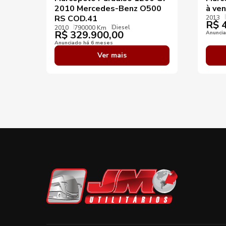
2010 Mercedes-Benz O500
à ve
RS COD.41
2013
R$
4
Diesel
2010
790000 Km
R$
329.900,00
Anunci
Anunciado há 6 meses
Ver mais