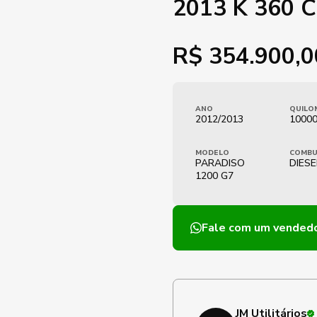
2013 K 360 
R$
354.900,0
ANO
QUILO
2012/2013
1000
MODELO
COMBU
PARADISO
DIESE
1200 G7
Fale com um vended
JM Utilitários