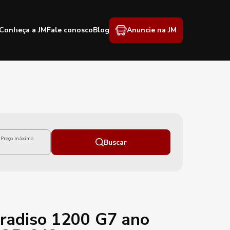
Conheça a JM
Fale conosco
Blog
Anuncie na JM
Preço máximo
Buscar
radiso 1200 G7 ano