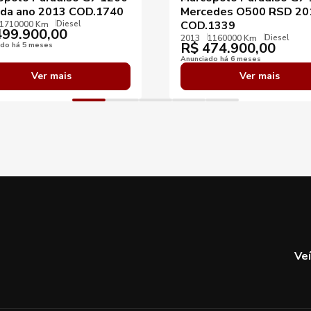
nda ano 2013 COD.1740
Mercedes O500 RSD 20
Diesel
COD.1339
1710000 Km
99.900,00
Diesel
2013
1160000 Km
R$
474.900,00
ado há 5 meses
Anunciado há 6 meses
Ver mais
Ver mais
Ve