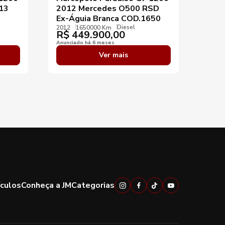
13
2012 Mercedes O500 RSD
201
Ex-Águia Branca COD.1650
2014
R$
Diesel
2012
1650000 Km
R$
449.900,00
Anunci
Anunciado há 6 meses
Ver mais
ículos
Conheça a JM
Categorias