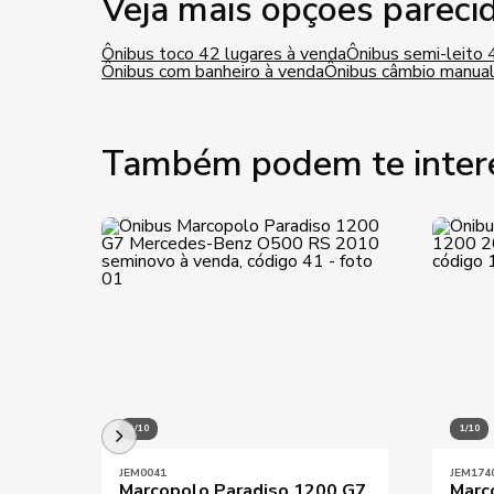
Veja mais opções pareci
Ônibus toco 42 lugares à venda
Ônibus semi-leito 
Ônibus com banheiro à venda
Ônibus câmbio manual
Também podem te inter
1/10
1/10
JEM0041
JEM174
Marcopolo Paradiso 1200 G7
Marc