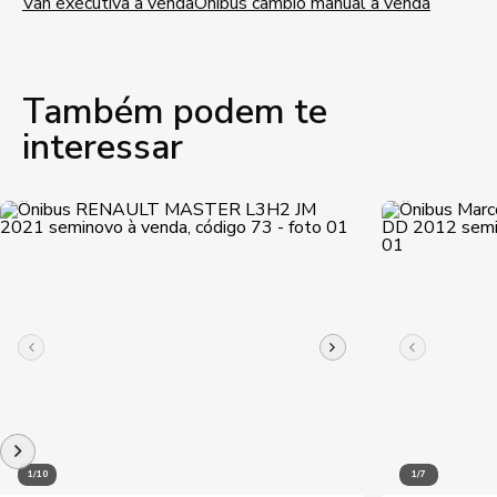
Van executiva à venda
Ônibus câmbio manual à venda
Também podem te
interessar
1/10
1/7