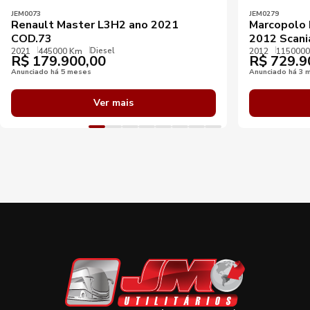
JEM0073
JEM0279
Renault Master L3H2 ano 2021
Marcopolo 
COD.73
2012 Scani
Diesel
2021
445000 Km
2012
115000
R$
179.900,00
R$
729.9
Anunciado há 5 meses
Anunciado há 3 
Ver mais