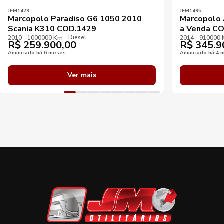
JEM1429
JEM1495
Marcopolo Paradiso G6 1050 2010
Marcopolo
Scania K310 COD.1429
a Venda C
Diesel
2010
1000000 Km
2014
910000
R$
259.900,00
R$
345.9
Anunciado há 6 meses
Anunciado há 4 
Ver mais