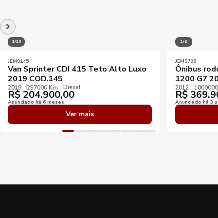
1/10
1/8
JEM0145
JEM0796
Van Sprinter CDI 415 Teto Alto Luxo
Ônibus rod
2019 COD.145
1200 G7 20
Diesel
2019
257000 Km
2012
100000
R$
204.900,00
R$
369.9
Anunciado há 6 meses
Anunciado há 3 
Ver mais