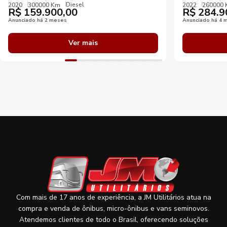
Diesel
2020
300000 Km
2022
260000
R$
159.900,00
R$
284.9
Anunciado há 2 meses
Anunciado há 4 
Ver mais
Com mais de 17 anos de experiência, a JM Utilitários atua na
compra e venda de ônibus, micro-ônibus e vans seminovos.
Atendemos clientes de todo o Brasil, oferecendo soluções