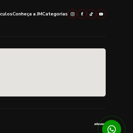
ículos
Conheça a JM
Categorias