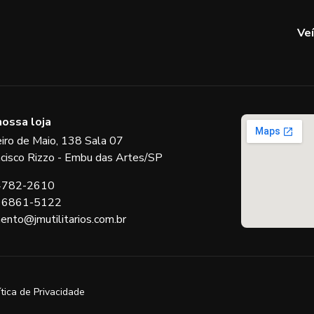
Ve
nossa loja
eiro de Maio, 138 Sala 07
ncisco Rizzo - Embu das Artes/SP
 4782-2610
 96861-5122
ento@jmutilitarios.com.br
ítica de Privacidade