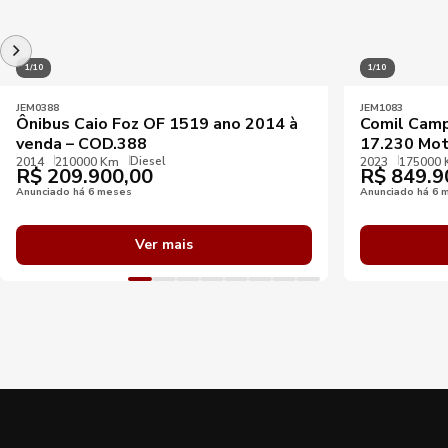
1/10
1/10
JEM0388
JEM1083
Ônibus Caio Foz OF 1519 ano 2014 à
Comil Camp
venda – COD.388
17.230 Mot
Diesel
2014
210000 Km
2023
175000
R$
209.900,00
R$
849.9
Anunciado há 6 meses
Anunciado há 6 
Ver mais