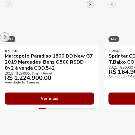
1/10
1/10
JEM0542
JEM0423
Marcopolo Paradiso 1800 DD New G7
Sprinter C
2019 Mercedes-Benz O500 RSDD
T.Baixo CO
8×2 à venda COD.542
2021
560000
R$
164.9
Diesel
2019
1250000 Km
R$
1.224.900,00
Anunciado há 6 
Anunciado há 5 meses
Ver mais