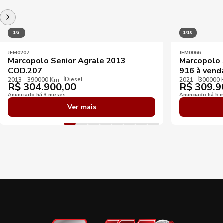
1/3
1/10
JEM0207
JEM0066
Marcopolo Senior Agrale 2013
Marcopolo 
COD.207
916 à vend
Diesel
2013
390000 Km
2021
300000
R$
304.900,00
R$
309.9
Anunciado há 3 meses
Anunciado há 5 
Ver mais