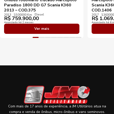
Paradiso 1800 DD G7 Scania K360
Scania K36
2013 – COD.375
COD.1406
Diesel
2013
1500000 Km
2017
136000
R$
759.900,00
R$
1.069
Anunciado há 2 meses
Anunciado há 6 
Ver mais
Com mais de 17 anos de experiência, a JM Utilitários atua na
compra e venda de ônibus, micro-ônibus e vans seminovos.