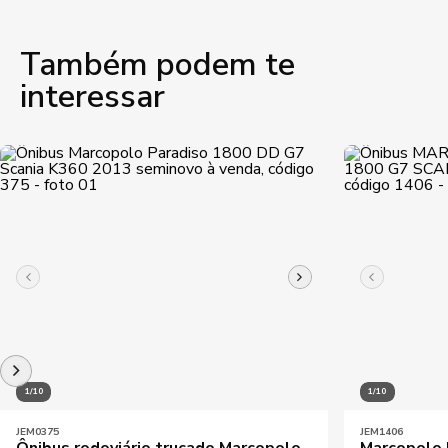
Também podem te
interessar
1/10
1/10
JEM0375
JEM1406
Ônibus rodoviário trucado Marcopolo
Marcopolo 