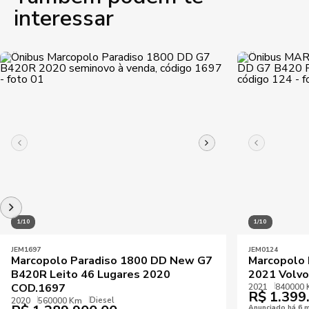
interessar
1/10
1/10
JEM1697
JEM0124
Marcopolo Paradiso 1800 DD New G7
Marcopolo
B420R Leito 46 Lugares 2020
2021 Volv
COD.1697
2021
840000
R$
1.399
Diesel
2020
560000 Km
Anunciado há 6 