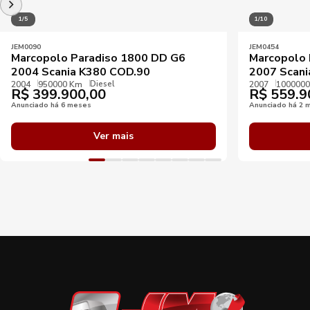
1/5
1/10
JEM0090
JEM0454
Marcopolo Paradiso 1800 DD G6
Marcopolo 
2004 Scania K380 COD.90
2007 Scani
Diesel
2004
950000 Km
2007
100000
R$
399.900,00
R$
559.9
Anunciado há 6 meses
Anunciado há 2 
Ver mais